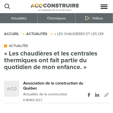
Ouvrir
la
naviga
du
site
Actualités
Chroniques
Vidéos
ACCUEIL
ACTUALITÉS
« LES CHAUDIÈRES ET LES CENTRA
ACTUALITÉS
« Les chaudières et les centrales
thermiques ont fait partie du
quotidien de mon enfance. »
Association de la construction du
Québec
Actualités de la construction
6 MARS 2017