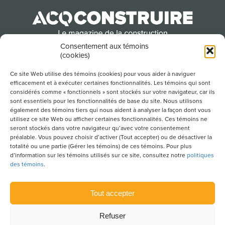
Consentement aux témoins
(cookies)
Produit par l’Association de la construction du
Québec
Ce site Web utilise des témoins (cookies) pour vous aider à naviguer
efficacement et à exécuter certaines fonctionnalités. Les témoins qui sont
considérés comme « fonctionnels » sont stockés sur votre navigateur, car ils
sont essentiels pour les fonctionnalités de base du site. Nous utilisons
POUR S’ABONNER À NOTRE INFOLETTRE
également des témoins tiers qui nous aident à analyser la façon dont vous
utilisez ce site Web ou afficher certaines fonctionnalités. Ces témoins ne
seront stockés dans votre navigateur qu’avec votre consentement
préalable. Vous pouvez choisir d’activer (Tout accepter) ou de désactiver la
totalité ou une partie (Gérer les témoins) de ces témoins. Pour plus
LIENS UTILES
d’information sur les témoins utilisés sur ce site, consultez notre
politiques
des témoins
.
CONDITIONS D’UTILISATION
POLITIQUE DE CONFIDENTIALITÉ
Tout accepter
PLAN DU SITE
Refuser
POLITIQUE DES TÉMOINS