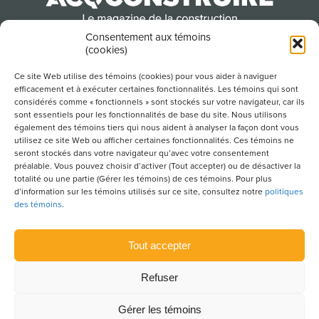
Consentement aux témoins
(cookies)
Produit par l’Association de la construction du
Québec
Ce site Web utilise des témoins (cookies) pour vous aider à naviguer
efficacement et à exécuter certaines fonctionnalités. Les témoins qui sont
considérés comme « fonctionnels » sont stockés sur votre navigateur, car ils
sont essentiels pour les fonctionnalités de base du site. Nous utilisons
POUR S’ABONNER À NOTRE INFOLETTRE
également des témoins tiers qui nous aident à analyser la façon dont vous
utilisez ce site Web ou afficher certaines fonctionnalités. Ces témoins ne
seront stockés dans votre navigateur qu’avec votre consentement
préalable. Vous pouvez choisir d’activer (Tout accepter) ou de désactiver la
totalité ou une partie (Gérer les témoins) de ces témoins. Pour plus
LIENS UTILES
d’information sur les témoins utilisés sur ce site, consultez notre
politiques
des témoins
.
CONDITIONS D’UTILISATION
POLITIQUE DE CONFIDENTIALITÉ
Tout accepter
PLAN DU SITE
Refuser
POLITIQUE DES TÉMOINS
Gérer les témoins