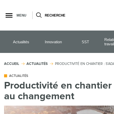
Ouvrir
la
MENU
RECHERCHE
navigation
du
site
Relat
Actualités
Innovation
SST
travai
ACCUEIL
ACTUALITÉS
PRODUCTIVITÉ EN CHANTIER : S'
ACTUALITÉS
Productivité en chantier
au changement