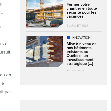
e
Fermer votre
chantier en toute
t.
sécurité pour les
vacances
6 JUILLET 2026
n
INNOVATION
rs et
Mise à niveau de
nos bâtiments
existants au
ursuit
Québec : un
investissement
stratégique [...]
1 AVRIL 2025
 ou en
ie
it pas