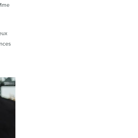
 Mme
ieux
ences