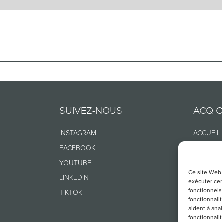
SUIVEZ-NOUS
ACQ 
INSTAGRAM
ACCUEIL
FACEBOOK
À PROP
YOUTUBE
ARCHIVE
Ce site Web 
LINKEDIN
ANNONCE
exécuter cer
fonctionnels 
TIKTOK
fonctionnali
aident à ana
fonctionnali