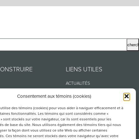
CONSTRUIRE
LIENS UTILES
ACTUALITÉS
OS
INNOVATION
Consentement aux témoins (cookies)
S
SST
utilise des témoins (cookies) pour vous aider à naviguer efficacement et à
R SUR CE SITE
RELATIONS DU TRAVAIL
taines fonctionnalités. Les témoins qui sont considérés comme «
» sont stockés sur votre navigateur, car ils sont essentiels pour les
TECHNIQUE
tés de base du site. Nous utilisons également des témoins tiers qui nous
JURIDIQUE
lyser la façon dont vous utilisez ce site Web ou afficher certaines
tés. Ces témoins ne seront stockés dans votre navigateur qu’avec votre