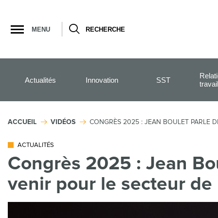
Ouvrir
la
MENU
RECHERCHE
navigation
du
site
Relat
Actualités
Innovation
SST
travai
ACCUEIL
VIDÉOS
CONGRÈS 2025 : JEAN BOULET PARLE D
ACTUALITÉS
Congrès 2025 : Jean Bou
venir pour le secteur de 