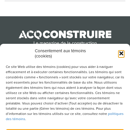
Consentement aux témoins
(cookies)
Produit par l’Association de la construction du
Québec
Ce site Web utilise des témoins (cookies) pour vous aider à naviguer
efficacement et à exécuter certaines fonctionnalités. Les témoins qui sont
considérés comme « fonctionnels » sont stockés sur votre navigateur, car ils
sont essentiels pour les fonctionnalités de base du site. Nous utilisons
POUR S’ABONNER À NOTRE INFOLETTRE
également des témoins tiers qui nous aident à analyser la façon dont vous
utilisez ce site Web ou afficher certaines fonctionnalités. Ces témoins ne
seront stockés dans votre navigateur qu’avec votre consentement
préalable. Vous pouvez choisir d’activer (Tout accepter) ou de désactiver la
totalité ou une partie (Gérer les témoins) de ces témoins. Pour plus
LIENS UTILES
d’information sur les témoins utilisés sur ce site, consultez notre
politiques
des témoins
.
CONDITIONS D’UTILISATION