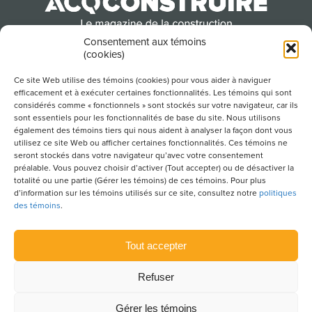
Consentement aux témoins
(cookies)
Produit par l’Association de la construction du
Québec
Ce site Web utilise des témoins (cookies) pour vous aider à naviguer
efficacement et à exécuter certaines fonctionnalités. Les témoins qui sont
considérés comme « fonctionnels » sont stockés sur votre navigateur, car ils
sont essentiels pour les fonctionnalités de base du site. Nous utilisons
POUR S’ABONNER À NOTRE INFOLETTRE
également des témoins tiers qui nous aident à analyser la façon dont vous
utilisez ce site Web ou afficher certaines fonctionnalités. Ces témoins ne
seront stockés dans votre navigateur qu’avec votre consentement
préalable. Vous pouvez choisir d’activer (Tout accepter) ou de désactiver la
totalité ou une partie (Gérer les témoins) de ces témoins. Pour plus
LIENS UTILES
d’information sur les témoins utilisés sur ce site, consultez notre
politiques
des témoins
.
CONDITIONS D’UTILISATION
POLITIQUE DE CONFIDENTIALITÉ
Tout accepter
PLAN DU SITE
Refuser
POLITIQUE DES TÉMOINS
Gérer les témoins