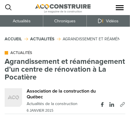
Ouvrir
la
naviga
du
site
Actualités
Chroniques
Vidéos
ACCUEIL
ACTUALITÉS
AGRANDISSEMENT ET RÉAMÉNAGEME
ACTUALITÉS
Agrandissement et réaménagement
d’un centre de rénovation à La
Pocatière
Association de la construction du
Québec
Actualités de la construction
6 JANVIER 2015