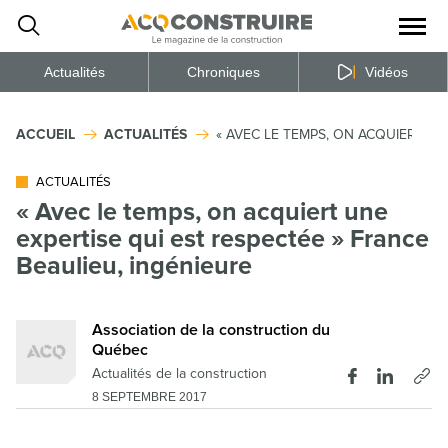
Ouvrir
la
naviga
du
site
Actualités
Chroniques
Vidéos
ACCUEIL
ACTUALITÉS
« AVEC LE TEMPS, ON ACQUIERT UN
ACTUALITÉS
« Avec le temps, on acquiert une
expertise qui est respectée » France
Beaulieu, ingénieure
Association de la construction du
Québec
Actualités de la construction
8 SEPTEMBRE 2017