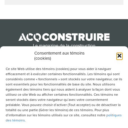
Consentement aux témoins
(cookies)
Produit par l’Association de la construction du
Québec
Ce site Web utilise des témoins (cookies) pour vous aider à naviguer
efficacement et à exécuter certaines fonctionnalités. Les témoins qui sont
considérés comme « fonctionnels » sont stockés sur votre navigateur, car ils
sont essentiels pour les fonctionnalités de base du site. Nous utilisons
POUR S’ABONNER À NOTRE INFOLETTRE
également des témoins tiers qui nous aident à analyser la façon dont vous
utilisez ce site Web ou afficher certaines fonctionnalités. Ces témoins ne
seront stockés dans votre navigateur qu’avec votre consentement
préalable. Vous pouvez choisir d’activer (Tout accepter) ou de désactiver la
totalité ou une partie (Gérer les témoins) de ces témoins. Pour plus
LIENS UTILES
d’information sur les témoins utilisés sur ce site, consultez notre
politiques
des témoins
.
CONDITIONS D’UTILISATION