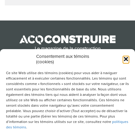
Consentement aux témoins
(cookies)
Produit par l’Association de la construction du
Québec
Ce site Web utilise des témoins (cookies) pour vous aider à naviguer
efficacement et à exécuter certaines fonctionnalités. Les témoins qui sont
considérés comme « fonctionnels » sont stockés sur votre navigateur, car ils
sont essentiels pour les fonctionnalités de base du site. Nous utilisons
POUR S’ABONNER À NOTRE INFOLETTRE
également des témoins tiers qui nous aident à analyser la façon dont vous
utilisez ce site Web ou afficher certaines fonctionnalités. Ces témoins ne
seront stockés dans votre navigateur qu’avec votre consentement
préalable. Vous pouvez choisir d’activer (Tout accepter) ou de désactiver la
totalité ou une partie (Gérer les témoins) de ces témoins. Pour plus
LIENS UTILES
d’information sur les témoins utilisés sur ce site, consultez notre
politiques
des témoins
.
CONDITIONS D’UTILISATION