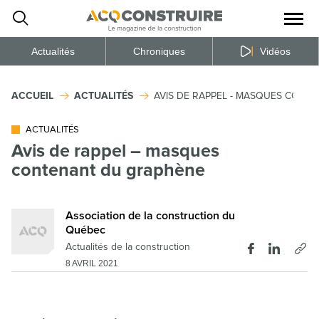
Ouvrir
la
naviga
du
site
Actualités
Chroniques
Vidéos
ACCUEIL
ACTUALITÉS
AVIS DE RAPPEL - MASQUES CONT
ACTUALITÉS
Avis de rappel – masques
contenant du graphène
Association de la construction du
Québec
Actualités de la construction
8 AVRIL 2021