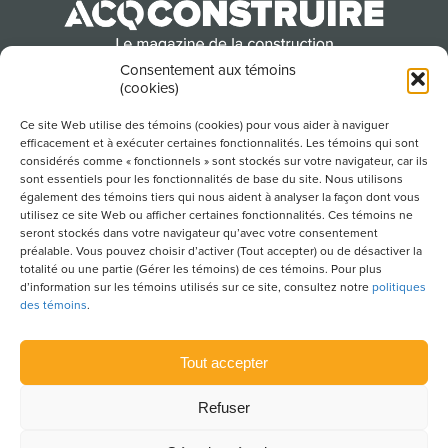
Consentement aux témoins
(cookies)
Produit par l’Association de la construction du
Québec
Ce site Web utilise des témoins (cookies) pour vous aider à naviguer
efficacement et à exécuter certaines fonctionnalités. Les témoins qui sont
considérés comme « fonctionnels » sont stockés sur votre navigateur, car ils
sont essentiels pour les fonctionnalités de base du site. Nous utilisons
POUR S’ABONNER À NOTRE INFOLETTRE
également des témoins tiers qui nous aident à analyser la façon dont vous
utilisez ce site Web ou afficher certaines fonctionnalités. Ces témoins ne
seront stockés dans votre navigateur qu’avec votre consentement
préalable. Vous pouvez choisir d’activer (Tout accepter) ou de désactiver la
totalité ou une partie (Gérer les témoins) de ces témoins. Pour plus
LIENS UTILES
d’information sur les témoins utilisés sur ce site, consultez notre
politiques
des témoins
.
CONDITIONS D’UTILISATION
POLITIQUE DE CONFIDENTIALITÉ
Tout accepter
PLAN DU SITE
Refuser
POLITIQUE DES TÉMOINS