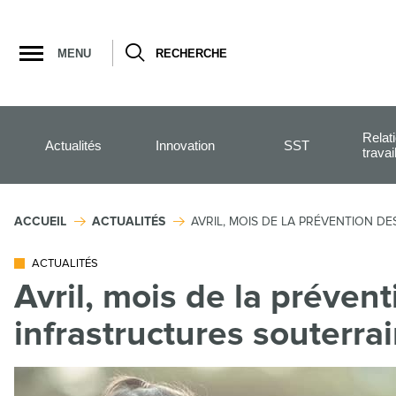
Ouvrir
la
MENU
RECHERCHE
navigation
du
site
Relat
Actualités
Innovation
SST
travai
ACCUEIL
ACTUALITÉS
AVRIL, MOIS DE LA PRÉVENTION 
ACTUALITÉS
Avril, mois de la préve
infrastructures souterra