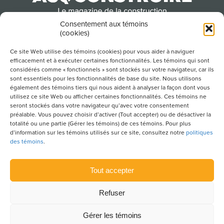
Consentement aux témoins
(cookies)
Produit par l’Association de la construction du
Québec
Ce site Web utilise des témoins (cookies) pour vous aider à naviguer
efficacement et à exécuter certaines fonctionnalités. Les témoins qui sont
considérés comme « fonctionnels » sont stockés sur votre navigateur, car ils
sont essentiels pour les fonctionnalités de base du site. Nous utilisons
POUR S’ABONNER À NOTRE INFOLETTRE
également des témoins tiers qui nous aident à analyser la façon dont vous
utilisez ce site Web ou afficher certaines fonctionnalités. Ces témoins ne
seront stockés dans votre navigateur qu’avec votre consentement
préalable. Vous pouvez choisir d’activer (Tout accepter) ou de désactiver la
totalité ou une partie (Gérer les témoins) de ces témoins. Pour plus
LIENS UTILES
d’information sur les témoins utilisés sur ce site, consultez notre
politiques
des témoins
.
CONDITIONS D’UTILISATION
POLITIQUE DE CONFIDENTIALITÉ
Tout accepter
PLAN DU SITE
Refuser
POLITIQUE DES TÉMOINS
Gérer les témoins