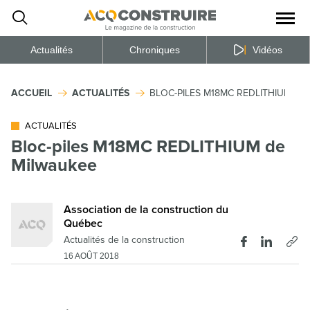
Ouvrir
la
naviga
du
site
Actualités
Chroniques
Vidéos
ACCUEIL
ACTUALITÉS
BLOC-PILES M18MC REDLITHIUM DE
ACTUALITÉS
Bloc-piles M18MC REDLITHIUM de
Milwaukee
Association de la construction du
Québec
Actualités de la construction
16 AOÛT 2018