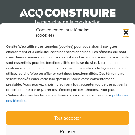
Consentement aux témoins
(cookies)
Produit par l’Association de la construction du
Québec
Ce site Web utilise des témoins (cookies) pour vous aider à naviguer
efficacement et à exécuter certaines fonctionnalités. Les témoins qui sont
considérés comme « fonctionnels » sont stockés sur votre navigateur, car ils
sont essentiels pour les fonctionnalités de base du site. Nous utilisons
POUR S’ABONNER À NOTRE INFOLETTRE
également des témoins tiers qui nous aident à analyser la façon dont vous
utilisez ce site Web ou afficher certaines fonctionnalités. Ces témoins ne
seront stockés dans votre navigateur qu’avec votre consentement
préalable. Vous pouvez choisir d’activer (Tout accepter) ou de désactiver la
totalité ou une partie (Gérer les témoins) de ces témoins. Pour plus
LIENS UTILES
d’information sur les témoins utilisés sur ce site, consultez notre
politiques
des témoins
.
CONDITIONS D’UTILISATION
POLITIQUE DE CONFIDENTIALITÉ
Tout accepter
PLAN DU SITE
Refuser
POLITIQUE DES TÉMOINS