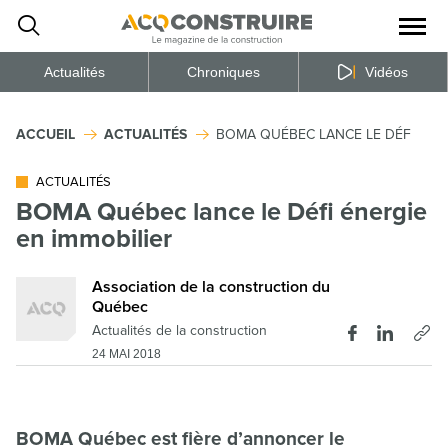
Ouvrir
la
naviga
du
site
Actualités
Chroniques
Vidéos
ACCUEIL
ACTUALITÉS
BOMA QUÉBEC LANCE LE DÉFI ÉNER
ACTUALITÉS
BOMA Québec lance le Défi énergie
en immobilier
Association de la construction du
Québec
Actualités de la construction
24 MAI 2018
BOMA Québec est fière d’annoncer le