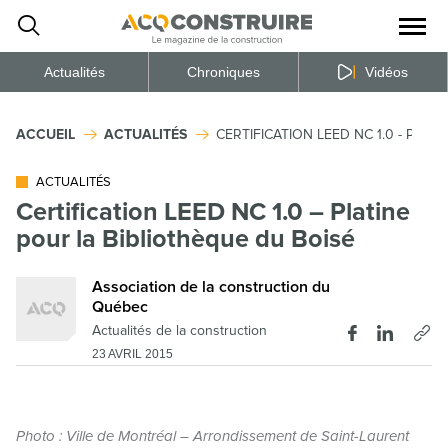
Ouvrir
la
naviga
du
site
Actualités
Chroniques
Vidéos
ACCUEIL
ACTUALITÉS
CERTIFICATION LEED NC 1.0 - PLA
ACTUALITÉS
Certification LEED NC 1.0 – Platine
pour la Bibliothèque du Boisé
Association de la construction du
Québec
Actualités de la construction
23 AVRIL 2015
Photo : Ville de Montréal – Arrondissement de Saint-Laurent