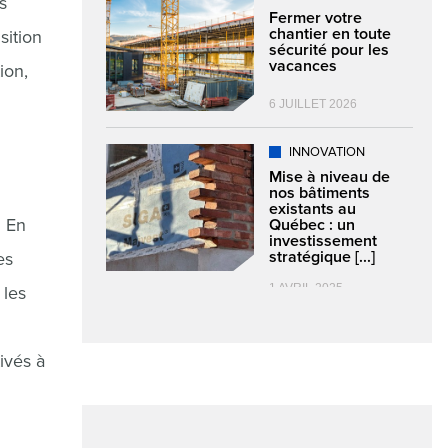
s
Fermer votre
chantier en toute
sition
sécurité pour les
vacances
ion,
6 JUILLET 2026
INNOVATION
Mise à niveau de
nos bâtiments
existants au
. En
Québec : un
investissement
stratégique [...]
es
1 AVRIL 2025
 les
ivés à