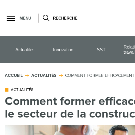
Ouvrir
la
MENU
RECHERCHE
navigation
du
site
Relat
Actualités
Innovation
SST
travai
ACCUEIL
ACTUALITÉS
COMMENT FORMER EFFICACEMENT S
ACTUALITÉS
Comment former effica
le secteur de la construc