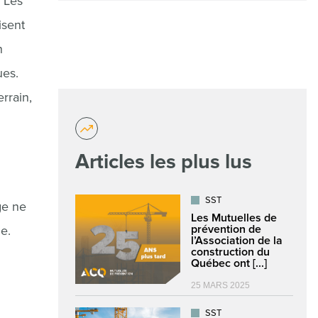
 Les
isent
n
ues.
rrain,
Articles les plus lus
SST
ge ne
Les Mutuelles de
prévention de
ue.
l’Association de la
construction du
Québec ont [...]
25 MARS 2025
SST