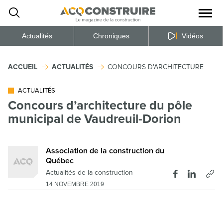
Ouvrir
la
naviga
du
site
Actualités
Chroniques
Vidéos
ACCUEIL
ACTUALITÉS
CONCOURS D'ARCHITECTURE DU PÔ
ACTUALITÉS
Concours d’architecture du pôle
municipal de Vaudreuil-Dorion
Association de la construction du
Québec
Actualités de la construction
14 NOVEMBRE 2019