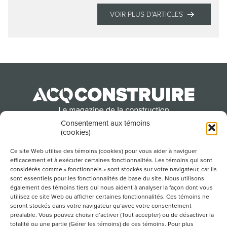
VOIR PLUS D'ARTICLES
Consentement aux témoins
(cookies)
Produit par l’Association de la construction du
Québec
Ce site Web utilise des témoins (cookies) pour vous aider à naviguer
efficacement et à exécuter certaines fonctionnalités. Les témoins qui sont
considérés comme « fonctionnels » sont stockés sur votre navigateur, car ils
sont essentiels pour les fonctionnalités de base du site. Nous utilisons
POUR S’ABONNER À NOTRE INFOLETTRE
également des témoins tiers qui nous aident à analyser la façon dont vous
utilisez ce site Web ou afficher certaines fonctionnalités. Ces témoins ne
seront stockés dans votre navigateur qu’avec votre consentement
préalable. Vous pouvez choisir d’activer (Tout accepter) ou de désactiver la
totalité ou une partie (Gérer les témoins) de ces témoins. Pour plus