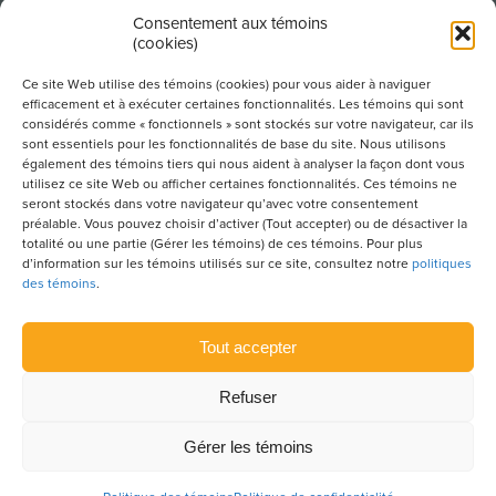
Consentement aux témoins
(cookies)
Produit par l’Association de la construction du
Québec
Ce site Web utilise des témoins (cookies) pour vous aider à naviguer
efficacement et à exécuter certaines fonctionnalités. Les témoins qui sont
considérés comme « fonctionnels » sont stockés sur votre navigateur, car ils
sont essentiels pour les fonctionnalités de base du site. Nous utilisons
POUR S’ABONNER À NOTRE INFOLETTRE
également des témoins tiers qui nous aident à analyser la façon dont vous
utilisez ce site Web ou afficher certaines fonctionnalités. Ces témoins ne
seront stockés dans votre navigateur qu’avec votre consentement
préalable. Vous pouvez choisir d’activer (Tout accepter) ou de désactiver la
totalité ou une partie (Gérer les témoins) de ces témoins. Pour plus
LIENS UTILES
d’information sur les témoins utilisés sur ce site, consultez notre
politiques
des témoins
.
CONDITIONS D’UTILISATION
POLITIQUE DE CONFIDENTIALITÉ
Tout accepter
PLAN DU SITE
Refuser
POLITIQUE DES TÉMOINS
Gérer les témoins
© 2026 ACQ Construire.
Tous droits réservés.
Agence web
Vortex