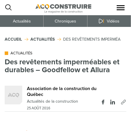
Ouvrir
la
naviga
du
site
Actualités
Chroniques
Vidéos
ACCUEIL
ACTUALITÉS
DES REVÊTEMENTS IMPERMÉABLES 
ACTUALITÉS
Des revêtements imperméables et
durables – Goodfellow et Allura
Association de la construction du
Québec
Actualités de la construction
25 AOÛT 2016