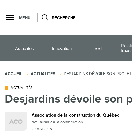
Ouvrir
la
MENU
RECHERCHE
navigation
du
site
Relat
Actualités
Innovation
SST
travai
ACCUEIL
ACTUALITÉS
DESJARDINS DÉVOILE SON PROJET 
ACTUALITÉS
Desjardins dévoile son p
Association de la construction du Québec
Actualités de la construction
20 MAI 2015