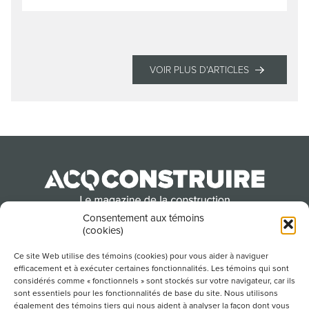
VOIR PLUS D'ARTICLES
Consentement aux témoins
(cookies)
Produit par l’Association de la construction du
Québec
Ce site Web utilise des témoins (cookies) pour vous aider à naviguer
efficacement et à exécuter certaines fonctionnalités. Les témoins qui sont
considérés comme « fonctionnels » sont stockés sur votre navigateur, car ils
sont essentiels pour les fonctionnalités de base du site. Nous utilisons
POUR S’ABONNER À NOTRE INFOLETTRE
également des témoins tiers qui nous aident à analyser la façon dont vous