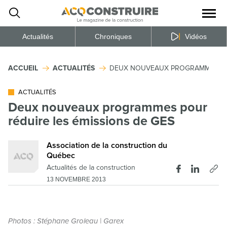
Ouvrir
la
naviga
du
site
Actualités
Chroniques
Vidéos
ACCUEIL
ACTUALITÉS
DEUX NOUVEAUX PROGRAMMES POU
ACTUALITÉS
Deux nouveaux programmes pour
réduire les émissions de GES
Association de la construction du
Québec
Actualités de la construction
13 NOVEMBRE 2013
Photos : Stéphane Groleau | Garex