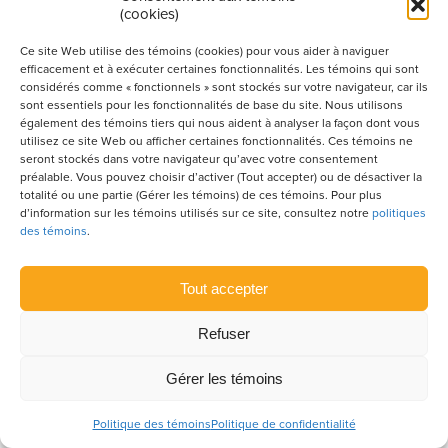
(cookies)
Ce qu'il faut savoir sur les
Ce site Web utilise des témoins (cookies) pour vous aider à naviguer
modifications au Chapitre 1,
efficacement et à exécuter certaines fonctionnalités. Les témoins qui sont
considérés comme « fonctionnels » sont stockés sur votre navigateur, car ils
Bâtiment du Code de construction
sont essentiels pour les fonctionnalités de base du site. Nous utilisons
du Québec 2020
également des témoins tiers qui nous aident à analyser la façon dont vous
utilisez ce site Web ou afficher certaines fonctionnalités. Ces témoins ne
seront stockés dans votre navigateur qu’avec votre consentement
préalable. Vous pouvez choisir d’activer (Tout accepter) ou de désactiver la
TECHNIQUE
totalité ou une partie (Gérer les témoins) de ces témoins. Pour plus
Paul Demers
d’information sur les témoins utilisés sur ce site, consultez notre
politiques
Chroniqueur technique
des témoins
.
La prévention incendie et ses
Tout accepter
termes techniques
Refuser
TECHNIQUE
Gérer les témoins
Paul Demers
Chroniqueur technique
Politique des témoins
Politique de confidentialité