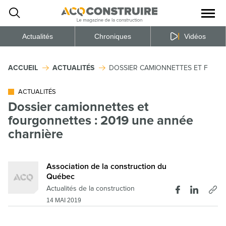
Ouvrir
la
naviga
du
site
Actualités
Chroniques
Vidéos
ACCUEIL
ACTUALITÉS
DOSSIER CAMIONNETTES ET FOURG
ACTUALITÉS
Dossier camionnettes et
fourgonnettes : 2019 une année
charnière
Association de la construction du
Québec
Actualités de la construction
14 MAI 2019