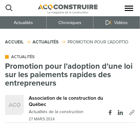
Ouvrir
la
naviga
du
site
Actualités
Chroniques
Vidéos
ACCUEIL
ACTUALITÉS
PROMOTION POUR L’ADOPTION D’U
ACTUALITÉS
Promotion pour l’adoption d’une loi
sur les paiements rapides des
entrepreneurs
Association de la construction du
Québec
Actualités de la construction
27 MARS 2014