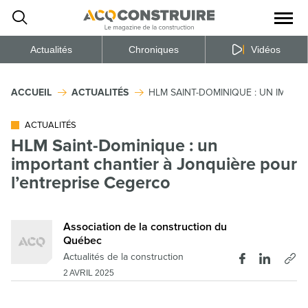
Ouvrir
la
naviga
du
site
Actualités
Chroniques
Vidéos
ACCUEIL
ACTUALITÉS
HLM SAINT-DOMINIQUE : UN IMPOR
ACTUALITÉS
HLM Saint-Dominique : un
important chantier à Jonquière pour
l’entreprise Cegerco
Association de la construction du
Québec
Actualités de la construction
2 AVRIL 2025