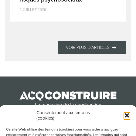
2 JUILLET 2026
VOIR PLUS D'ARTICLES
Consentement aux témoins
(cookies)
Produit par l’Association de la construction du
Québec
Ce site Web utilise des témoins (cookies) pour vous aider à naviguer
efficacement et à exécuter certaines fonctionnalités. Les témoins qui sont