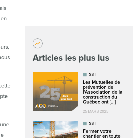
ais
’en
urs,
Articles les plus lus
 nous
SST
Les Mutuelles de
cette
prévention de
l’Association de la
mpte
construction du
Québec ont [...]
25 MARS 2025
 une
SST
Fermer votre
de
chantier en toute