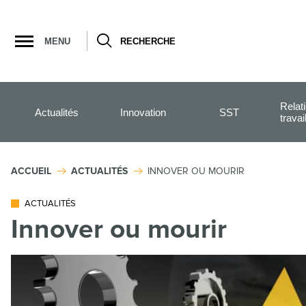
Ouvrir
la
MENU
RECHERCHE
navigation
du
site
Relat
Actualités
Innovation
SST
travai
ACCUEIL
ACTUALITÉS
INNOVER OU MOURIR
ACTUALITÉS
Innover ou mourir