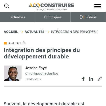
Ouvrir
la
naviga
du
site
Actualités
Chroniques
Vidéos
ACCUEIL
ACTUALITÉS
INTÉGRATION DES PRINCIPES DU 
ACTUALITÉS
Intégration des principes du
développement durable
Joseph Faye
Chroniqueur actualités
10 MAI 2017
Souvent, le développement durable est