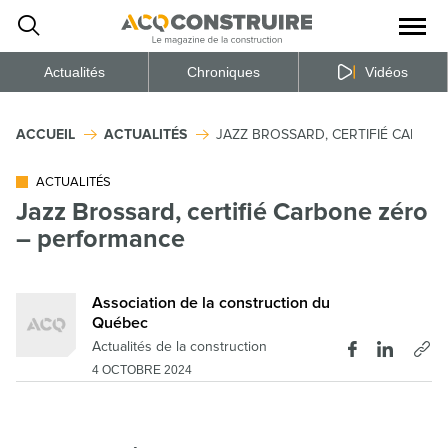
Ouvrir
la
naviga
du
site
Actualités
Chroniques
Vidéos
ACCUEIL
ACTUALITÉS
JAZZ BROSSARD, CERTIFIÉ CARBO
ACTUALITÉS
Jazz Brossard, certifié Carbone zéro
– performance
Association de la construction du
Québec
Actualités de la construction
4 OCTOBRE 2024