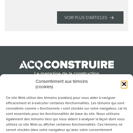
VOIR PLUS D'ARTICLES
Consentement aux témoins
(cookies)
Produit par l’Association de la construction du
Québec
Ce site Web utilise des témoins (cookies) pour vous aider à naviguer
efficacement et à exécuter certaines fonctionnalités. Les témoins qui sont
considérés comme « fonctionnels » sont stockés sur votre navigateur, car ils
sont essentiels pour les fonctionnalités de base du site. Nous utilisons
POUR S’ABONNER À NOTRE INFOLETTRE
également des témoins tiers qui nous aident à analyser la façon dont vous
utilisez ce site Web ou afficher certaines fonctionnalités. Ces témoins ne
seront stockés dans votre navigateur qu’avec votre consentement