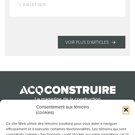
2 JUILLET 2026
VOIR PLUS D'ARTICLES
Consentement aux témoins
(cookies)
Produit par l’Association de la construction du
Québec
Ce site Web utilise des témoins (cookies) pour vous aider à naviguer
efficacement et à exécuter certaines fonctionnalités. Les témoins qui sont
considérés comme « fonctionnels » sont stockés sur votre navigateur, car ils