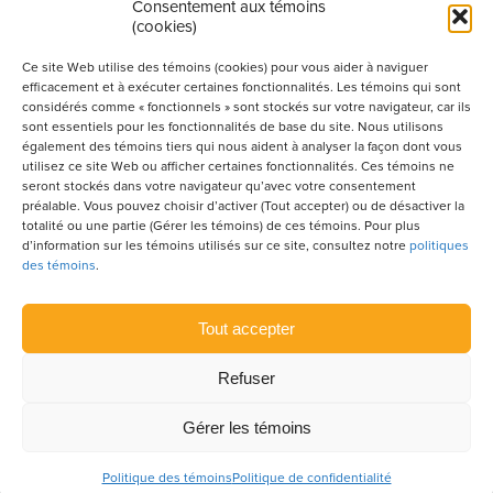
Consentement aux témoins
(cookies)
Produit par l’Association de la construction du
Québec
Ce site Web utilise des témoins (cookies) pour vous aider à naviguer
efficacement et à exécuter certaines fonctionnalités. Les témoins qui sont
considérés comme « fonctionnels » sont stockés sur votre navigateur, car ils
sont essentiels pour les fonctionnalités de base du site. Nous utilisons
POUR S’ABONNER À NOTRE INFOLETTRE
également des témoins tiers qui nous aident à analyser la façon dont vous
utilisez ce site Web ou afficher certaines fonctionnalités. Ces témoins ne
seront stockés dans votre navigateur qu’avec votre consentement
préalable. Vous pouvez choisir d’activer (Tout accepter) ou de désactiver la
totalité ou une partie (Gérer les témoins) de ces témoins. Pour plus
LIENS UTILES
d’information sur les témoins utilisés sur ce site, consultez notre
politiques
des témoins
.
CONDITIONS D’UTILISATION
POLITIQUE DE CONFIDENTIALITÉ
Tout accepter
PLAN DU SITE
Refuser
POLITIQUE DES TÉMOINS
Gérer les témoins
© 2026 ACQ Construire.
Tous droits réservés.
Agence web
Vortex
Solution
Politique des témoins
Politique de confidentialité