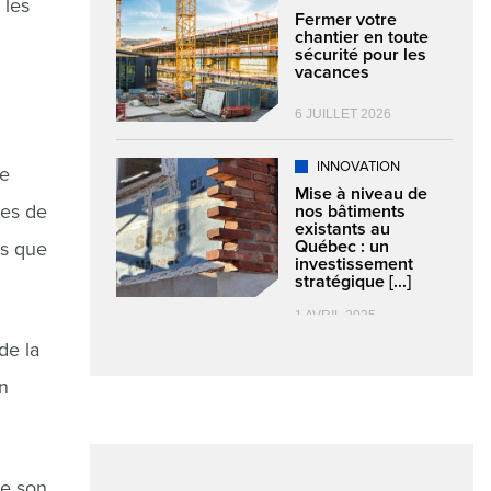
 les
Fermer votre
chantier en toute
sécurité pour les
vacances
6 JUILLET 2026
INNOVATION
de
Mise à niveau de
tes de
nos bâtiments
existants au
Québec : un
es que
investissement
stratégique [...]
1 AVRIL 2025
de la
en
de son