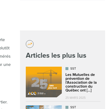
rte
plutôt
Articles les plus lus
énérés
ur une
SST
Les Mutuelles de
prévention de
l’Association de la
construction du
Québec ont [...]
25 MARS 2025
ier.
SST