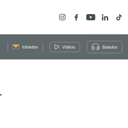
Instagram
Facebook
YouTube
LinkedIn
Tikt
Infolettre
Vidéos
Balados
r