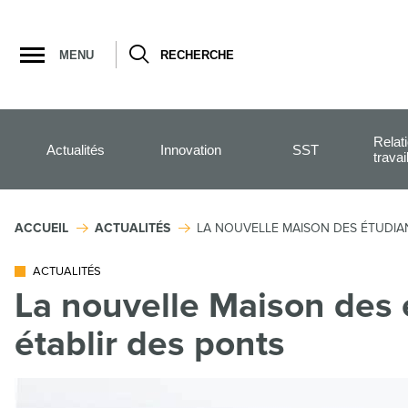
Ouvrir
la
MENU
RECHERCHE
navigation
du
site
Relat
Actualités
Innovation
SST
travai
ACCUEIL
ACTUALITÉS
LA NOUVELLE MAISON DES ÉTUDIANT
ACTUALITÉS
La nouvelle Maison des é
établir des ponts