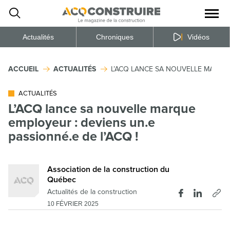
Ouvrir
la
naviga
du
site
Actualités
Chroniques
Vidéos
ACCUEIL
ACTUALITÉS
L’ACQ LANCE SA NOUVELLE MARQUE 
ACTUALITÉS
L’ACQ lance sa nouvelle marque
employeur : deviens un.e
passionné.e de l’ACQ !
Association de la construction du
Québec
Actualités de la construction
10 FÉVRIER 2025