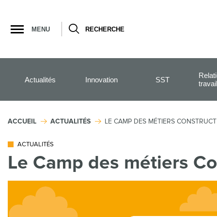
Ouvrir
la
MENU
RECHERCHE
navigation
du
site
Relat
Actualités
Innovation
SST
travai
ACCUEIL
ACTUALITÉS
LE CAMP DES MÉTIERS CONSTRUCTI
ACTUALITÉS
Le Camp des métiers Con