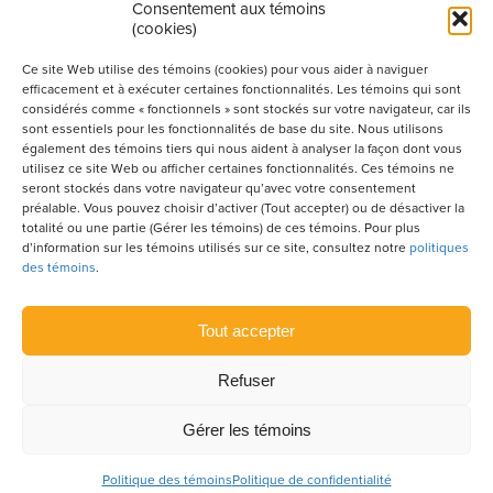
Consentement aux témoins
(cookies)
Produit par l’Association de la construction du
Québec
Ce site Web utilise des témoins (cookies) pour vous aider à naviguer
efficacement et à exécuter certaines fonctionnalités. Les témoins qui sont
considérés comme « fonctionnels » sont stockés sur votre navigateur, car ils
sont essentiels pour les fonctionnalités de base du site. Nous utilisons
POUR S’ABONNER À NOTRE INFOLETTRE
également des témoins tiers qui nous aident à analyser la façon dont vous
utilisez ce site Web ou afficher certaines fonctionnalités. Ces témoins ne
seront stockés dans votre navigateur qu’avec votre consentement
préalable. Vous pouvez choisir d’activer (Tout accepter) ou de désactiver la
totalité ou une partie (Gérer les témoins) de ces témoins. Pour plus
LIENS UTILES
d’information sur les témoins utilisés sur ce site, consultez notre
politiques
des témoins
.
CONDITIONS D’UTILISATION
POLITIQUE DE CONFIDENTIALITÉ
Tout accepter
PLAN DU SITE
Refuser
POLITIQUE DES TÉMOINS
Gérer les témoins
© 2026 ACQ Construire.
Tous droits réservés.
Agence web
Vortex
Solution
Politique des témoins
Politique de confidentialité