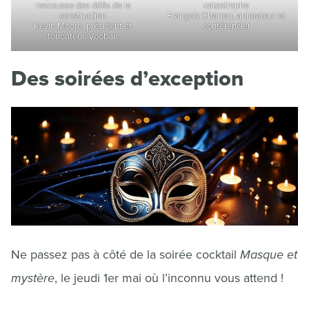
rescousse des défis de la
catastrophe
construction
François Charron, animateur et
Kevin Moore, président et
conférencier
fondateur, Vooban
Des soirées d’exception
Ne passez pas à côté de la soirée cocktail
Masque et
mystère
, le jeudi 1er mai où l’inconnu vous attend !