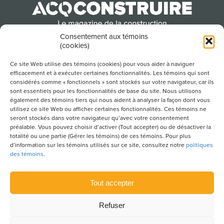
Consentement aux témoins
(cookies)
Produit par l’Association de la construction du
Québec
Ce site Web utilise des témoins (cookies) pour vous aider à naviguer
efficacement et à exécuter certaines fonctionnalités. Les témoins qui sont
considérés comme « fonctionnels » sont stockés sur votre navigateur, car ils
sont essentiels pour les fonctionnalités de base du site. Nous utilisons
POUR S’ABONNER À NOTRE INFOLETTRE
également des témoins tiers qui nous aident à analyser la façon dont vous
utilisez ce site Web ou afficher certaines fonctionnalités. Ces témoins ne
seront stockés dans votre navigateur qu’avec votre consentement
préalable. Vous pouvez choisir d’activer (Tout accepter) ou de désactiver la
totalité ou une partie (Gérer les témoins) de ces témoins. Pour plus
LIENS UTILES
d’information sur les témoins utilisés sur ce site, consultez notre
politiques
des témoins
.
CONDITIONS D’UTILISATION
POLITIQUE DE CONFIDENTIALITÉ
Tout accepter
PLAN DU SITE
Refuser
POLITIQUE DES TÉMOINS