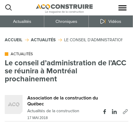
Ouvrir
la
naviga
du
site
Actualités
Chroniques
Vidéos
ACCUEIL
ACTUALITÉS
LE CONSEIL D’ADMINISTRATION DE
ACTUALITÉS
Le conseil d’administration de l’ACC
se réunira à Montréal
prochainement
Association de la construction du
Québec
Actualités de la construction
17 MAI 2018