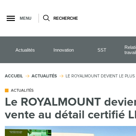
Ouvrir
la
MENU
RECHERCHE
navigation
du
site
Relat
Actualités
Innovation
SST
travai
ACCUEIL
ACTUALITÉS
LE ROYALMOUNT DEVIENT LE PLUS 
ACTUALITÉS
Le ROYALMOUNT devient 
vente au détail certifié