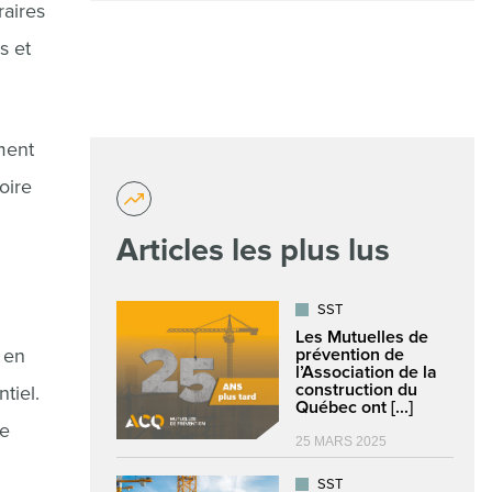
raires
s et
ment
oire
Articles les plus lus
SST
Les Mutuelles de
 en
prévention de
l’Association de la
construction du
tiel.
Québec ont [...]
de
25 MARS 2025
SST