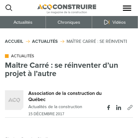
Ouvrir
la
naviga
du
site
Actualités
Chroniques
Vidéos
ACCUEIL
ACTUALITÉS
MAÎTRE CARRÉ : SE RÉINVENTER D’
ACTUALITÉS
Maître Carré : se réinventer d’un
projet à l’autre
Association de la construction du
Québec
Actualités de la construction
15 DÉCEMBRE 2017