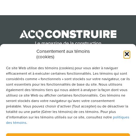
Consentement aux témoins
(cookies)
Produit par l’Association de la construction du
Québec
Ce site Web utilise des témoins (cookies) pour vous aider à naviguer
efficacement et à exécuter certaines fonctionnalités. Les témoins qui sont
considérés comme « fonctionnels » sont stockés sur votre navigateur, car ils
sont essentiels pour les fonctionnalités de base du site. Nous utilisons
POUR S’ABONNER À NOTRE INFOLETTRE
également des témoins tiers qui nous aident à analyser la façon dont vous
utilisez ce site Web ou afficher certaines fonctionnalités. Ces témoins ne
seront stockés dans votre navigateur qu’avec votre consentement
préalable. Vous pouvez choisir d’activer (Tout accepter) ou de désactiver la
totalité ou une partie (Gérer les témoins) de ces témoins. Pour plus
LIENS UTILES
d’information sur les témoins utilisés sur ce site, consultez notre
politiques
des témoins
.
CONDITIONS D’UTILISATION