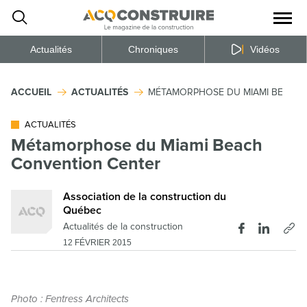
Ouvrir
la
naviga
du
site
Actualités
Chroniques
Vidéos
ACCUEIL
ACTUALITÉS
MÉTAMORPHOSE DU MIAMI BEACH
ACTUALITÉS
Métamorphose du Miami Beach
Convention Center
Association de la construction du
Québec
Actualités de la construction
12 FÉVRIER 2015
Photo : Fentress Architects