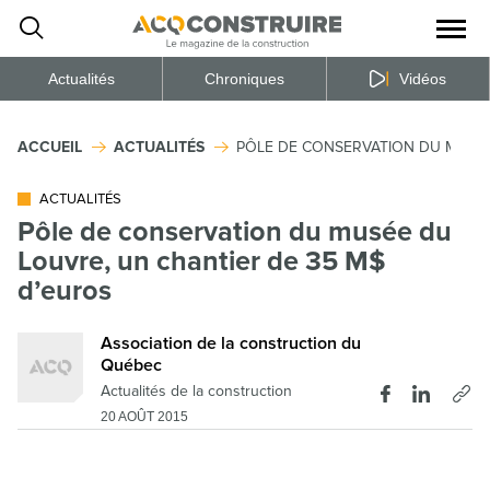
Ouvrir
la
naviga
du
site
Actualités
Chroniques
Vidéos
ACCUEIL
ACTUALITÉS
PÔLE DE CONSERVATION DU MUSÉE
ACTUALITÉS
Pôle de conservation du musée du
Louvre, un chantier de 35 M$
d’euros
Association de la construction du
Québec
Actualités de la construction
20 AOÛT 2015