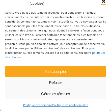
(cookies)
Ce site Web utilise des témoins (cookies) pour vous aider à naviguer
efficacement et à exécuter certaines fonctionnalités. Les témoins qui sont
considérés comme « fonctionnels » sont stockés sur votre navigateur, car ils
sont essentiels pour les fonctionnalités de base du site. Nous utilisons
également des témoins tiers qui nous aident à analyser la façon dont vous
utilisez ce site Web ou afficher certaines fonctionnalités. Ces témoins ne
seront stockés dans votre navigateur qu’avec votre consentement
préalable. Vous pouvez choisir d’activer (Tout accepter) ou de désactiver la
ACTUALITÉS
totalité ou une partie (Gérer les témoins) de ces témoins. Pour plus
d’information sur les témoins utilisés sur ce site, consultez notre
politiques
Camp des métiers Construction :
des témoins
.
un bilan solide pour la moitié de la
tournée 2026
Tout accepter
2 JUILLET 2026
Refuser
Gérer les témoins
Politique des témoins
Politique de confidentialité