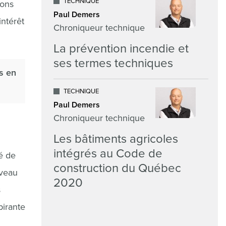
TECHNIQUE
sons
Paul Demers
intérêt
Chroniqueur technique
La prévention incendie et
ses termes techniques
es en
TECHNIQUE
Paul Demers
Chroniqueur technique
Les bâtiments agricoles
intégrés au Code de
é de
construction du Québec
uveau
2020
s
pirante