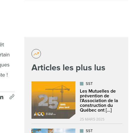
êt
rtain
lques
Articles les plus lus
te !
SST
Les Mutuelles de
prévention de
l’Association de la
construction du
Québec ont [...]
25 MARS 2025
SST