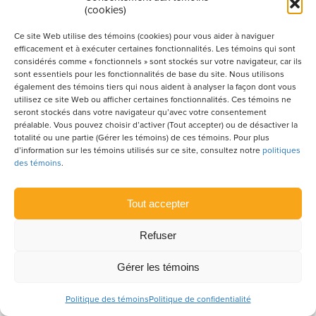
(cookies)
Ce site Web utilise des témoins (cookies) pour vous aider à naviguer
efficacement et à exécuter certaines fonctionnalités. Les témoins qui sont
Montérégie
considérés comme « fonctionnels » sont stockés sur votre navigateur, car ils
sont essentiels pour les fonctionnalités de base du site. Nous utilisons
également des témoins tiers qui nous aident à analyser la façon dont vous
Établissement de détention
utilisez ce site Web ou afficher certaines fonctionnalités. Ces témoins ne
seront stockés dans votre navigateur qu’avec votre consentement
de Sorel-Tracy
préalable. Vous pouvez choisir d’activer (Tout accepter) ou de désactiver la
totalité ou une partie (Gérer les témoins) de ces témoins. Pour plus
d’information sur les témoins utilisés sur ce site, consultez notre
politiques
des témoins
.
Tout accepter
Refuser
Gérer les témoins
Politique des témoins
Politique de confidentialité
Ce projet est réalisé en partenariat public-privé et