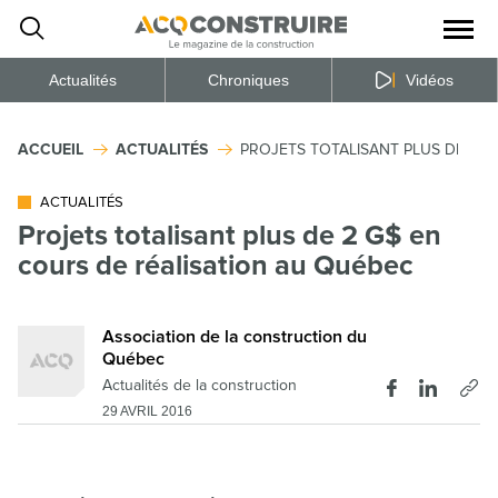
Ouvrir
la
naviga
du
site
Actualités
Chroniques
Vidéos
ACCUEIL
ACTUALITÉS
PROJETS TOTALISANT PLUS DE 2 G
ACTUALITÉS
Projets totalisant plus de 2 G$ en
cours de réalisation au Québec
Association de la construction du
Québec
Actualités de la construction
29 AVRIL 2016