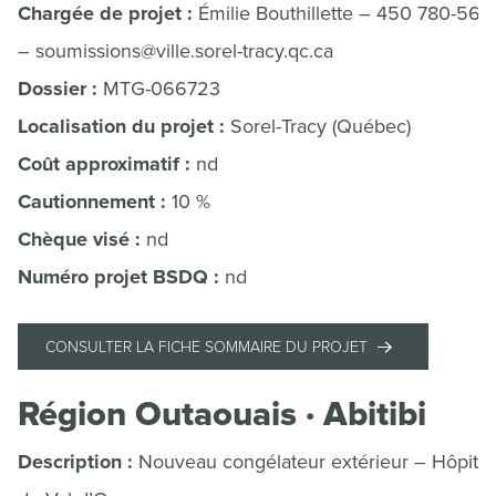
Chargée de projet :
Émilie Bouthillette – 450 780-560
– soumissions@ville.sorel-tracy.qc.ca
Dossier :
MTG-066723
Localisation du projet :
Sorel-Tracy (Québec)
Coût approximatif :
nd
Cautionnement :
10 %
Chèque visé :
nd
Numéro projet BSDQ :
nd
CONSULTER LA FICHE SOMMAIRE DU PROJET
Région Outaouais · Abitibi
Description :
Nouveau congélateur extérieur – Hôpital