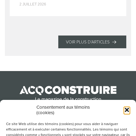
2 JUILLET 2026
VOIR PLUS D'ARTICLES
Consentement aux témoins
(cookies)
Produit par l’Association de la construction du
Québec
Ce site Web utilise des témoins (cookies) pour vous aider à naviguer
efficacement et à exécuter certaines fonctionnalités. Les témoins qui sont
considérés comme « fonctionnels » sont stockés sur votre navigateur, car ils