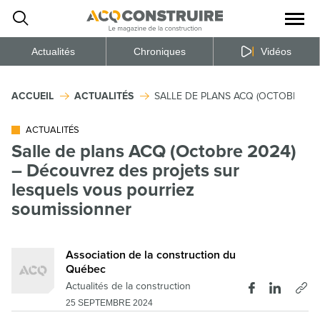
Ouvrir
la
naviga
du
site
Actualités
Chroniques
Vidéos
ACCUEIL
ACTUALITÉS
SALLE DE PLANS ACQ (OCTOBRE 2
ACTUALITÉS
Salle de plans ACQ (Octobre 2024)
– Découvrez des projets sur
lesquels vous pourriez
soumissionner
Association de la construction du
Québec
Actualités de la construction
25 SEPTEMBRE 2024