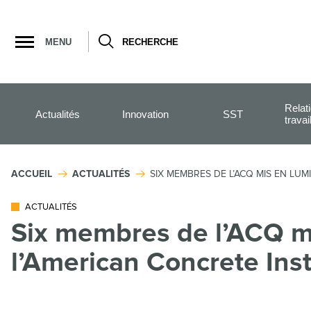
Ouvrir
la
MENU
RECHERCHE
navigation
du
site
Relat
Actualités
Innovation
SST
travai
ACCUEIL
ACTUALITÉS
SIX MEMBRES DE L’ACQ MIS EN LUM
ACTUALITÉS
Six membres de l’ACQ mi
l’American Concrete Inst