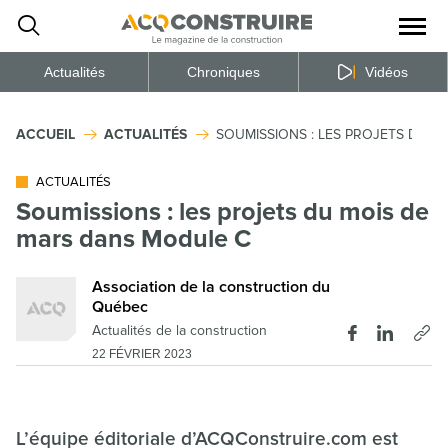
Ouvrir
la
naviga
du
site
Actualités
Chroniques
Vidéos
ACCUEIL
ACTUALITÉS
SOUMISSIONS : LES PROJETS DU 
ACTUALITÉS
Soumissions : les projets du mois de
mars dans Module C
Association de la construction du
Québec
Actualités de la construction
22 FÉVRIER 2023
L’équipe éditoriale d’ACQConstruire.com est