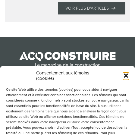
VOIR PLUS D'ARTICLES
Consentement aux témoins
(cookies)
Produit par l’Association de la construction du
Québec
Ce site Web utilise des témoins (cookies) pour vous aider à naviguer
efficacement et à exécuter certaines fonctionnalités. Les témoins qui sont
considérés comme « fonctionnels » sont stockés sur votre navigateur, car ils
sont essentiels pour les fonctionnalités de base du site. Nous utilisons
POUR S’ABONNER À NOTRE INFOLETTRE
également des témoins tiers qui nous aident à analyser la façon dont vous
utilisez ce site Web ou afficher certaines fonctionnalités. Ces témoins ne
seront stockés dans votre navigateur qu’avec votre consentement
préalable. Vous pouvez choisir d’activer (Tout accepter) ou de désactiver la
totalité ou une partie (Gérer les témoins) de ces témoins. Pour plus