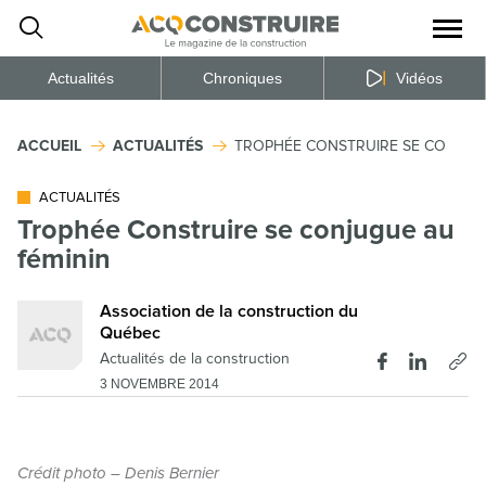
Ouvrir
la
naviga
du
site
Actualités
Chroniques
Vidéos
ACCUEIL
ACTUALITÉS
TROPHÉE CONSTRUIRE SE CONJUG
ACTUALITÉS
Trophée Construire se conjugue au
féminin
Association de la construction du
Québec
Actualités de la construction
3 NOVEMBRE 2014
Crédit photo – Denis Bernier