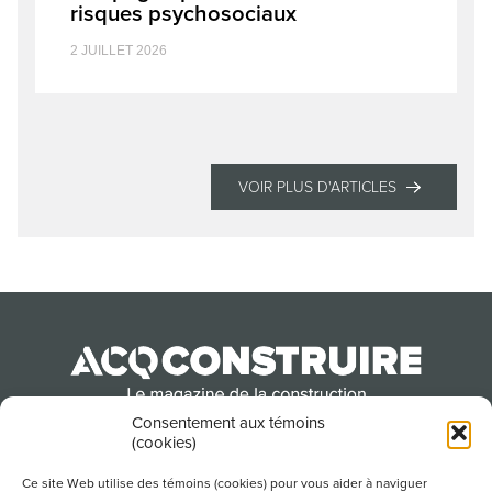
risques psychosociaux
2 JUILLET 2026
VOIR PLUS D'ARTICLES
Consentement aux témoins
(cookies)
Produit par l’Association de la construction du
Québec
Ce site Web utilise des témoins (cookies) pour vous aider à naviguer