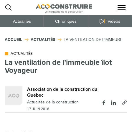
Ouvrir
la
naviga
du
site
Actualités
Chroniques
Vidéos
ACCUEIL
ACTUALITÉS
LA VENTILATION DE L’IMMEUBLE Î
ACTUALITÉS
La ventilation de l’immeuble îlot
Voyageur
Association de la construction du
Québec
Actualités de la construction
17 JUIN 2016