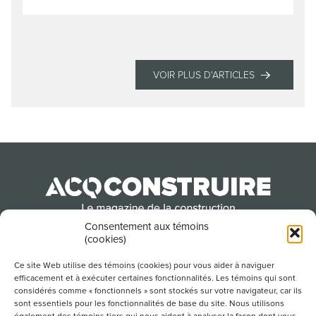
VOIR PLUS D'ARTICLES
Consentement aux témoins
(cookies)
Produit par l’Association de la construction du
Québec
Ce site Web utilise des témoins (cookies) pour vous aider à naviguer
efficacement et à exécuter certaines fonctionnalités. Les témoins qui sont
considérés comme « fonctionnels » sont stockés sur votre navigateur, car ils
sont essentiels pour les fonctionnalités de base du site. Nous utilisons
POUR S’ABONNER À NOTRE INFOLETTRE