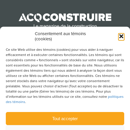
Consentement aux témoins
(cookies)
Produit par l’Association de la construction du
Québec
Ce site Web utilise des témoins (cookies) pour vous aider à naviguer
efficacement et à exécuter certaines fonctionnalités. Les témoins qui sont
considérés comme « fonctionnels » sont stockés sur votre navigateur, car ils
sont essentiels pour les fonctionnalités de base du site. Nous utilisons
POUR S’ABONNER À NOTRE INFOLETTRE
également des témoins tiers qui nous aident à analyser la façon dont vous
utilisez ce site Web ou afficher certaines fonctionnalités. Ces témoins ne
seront stockés dans votre navigateur qu’avec votre consentement
préalable. Vous pouvez choisir d’activer (Tout accepter) ou de désactiver la
totalité ou une partie (Gérer les témoins) de ces témoins. Pour plus
LIENS UTILES
d’information sur les témoins utilisés sur ce site, consultez notre
politiques
des témoins
.
CONDITIONS D’UTILISATION
POLITIQUE DE CONFIDENTIALITÉ
Tout accepter
PLAN DU SITE