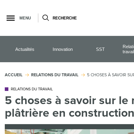
Ouvrir
la
MENU
RECHERCHE
navigation
du
site
Relat
Actualités
Innovation
SST
travai
ACCUEIL
RELATIONS DU TRAVAIL
5 CHOSES À SAVOIR SU
RELATIONS DU TRAVAIL
5 choses à savoir sur le 
plâtrière en constructio