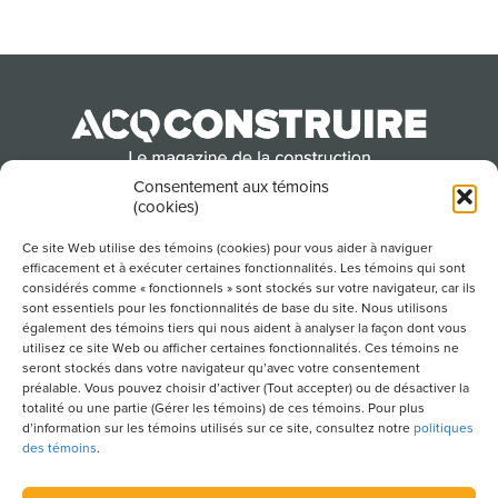
Consentement aux témoins
(cookies)
Produit par l’Association de la construction du
Québec
Ce site Web utilise des témoins (cookies) pour vous aider à naviguer
efficacement et à exécuter certaines fonctionnalités. Les témoins qui sont
considérés comme « fonctionnels » sont stockés sur votre navigateur, car ils
sont essentiels pour les fonctionnalités de base du site. Nous utilisons
POUR S’ABONNER À NOTRE INFOLETTRE
également des témoins tiers qui nous aident à analyser la façon dont vous
utilisez ce site Web ou afficher certaines fonctionnalités. Ces témoins ne
seront stockés dans votre navigateur qu’avec votre consentement
préalable. Vous pouvez choisir d’activer (Tout accepter) ou de désactiver la
totalité ou une partie (Gérer les témoins) de ces témoins. Pour plus
LIENS UTILES
d’information sur les témoins utilisés sur ce site, consultez notre
politiques
des témoins
.
CONDITIONS D’UTILISATION