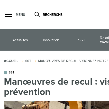
Ouvrir
la
MENU
RECHERCHE
navigation
du
site
Relat
Actualités
Innovation
SST
travai
ACCUEIL
SST
MANŒUVRES DE RECUL : VISIONNEZ NOTRE
SST
Manœuvres de recul : vi
prévention