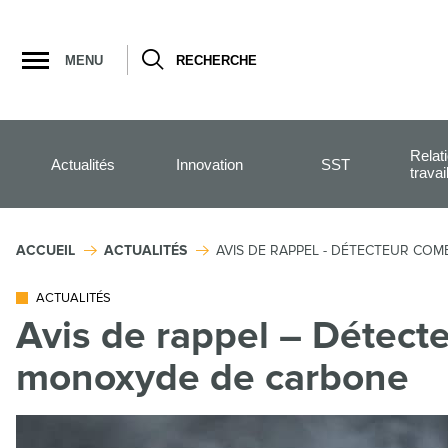
Ouvrir
la
MENU
RECHERCHE
navigation
du
site
Relat
Actualités
Innovation
SST
travai
ACCUEIL
ACTUALITÉS
AVIS DE RAPPEL - DÉTECTEUR CO
ACTUALITÉS
Avis de rappel – Détect
monoxyde de carbone